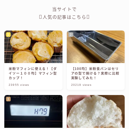
当サイトで
人気の
記事
はこちら
米粉マフィンに使える！【ダ
【100均】米粉食パンはセリ
イソー１００均】マフィン型
アの型で焼ける？実際に比較
カップ！
実験してみた！
23955
views
20219
views