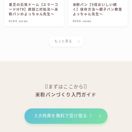
東芝の石窯ドーム【エラーコ
米粉パン【5倍おいしい続
ードH79】原因と対処法〜米
く】保存方法～親子パン教室
粉パンのよっちゃん先生〜
よっちゃん先生～
8166
views
8054
views
もっと見る
まずはここから
米粉パンづくり入門ガイド
３大特典を無料で受け取る ！