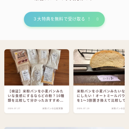
３大特典を無料で受け取る ！
【検証】米粉パンを小麦パンみた
米粉パンを小麦パンみたいな
いな食感にするならどの粉？10種
にしたい！オートミールパウ
類を比較して分かったおすすめラ
を1〜3割置き換えて比較して
ンキング
した
2026.07.27
米粉パンの比較実験
2026.07.19
米粉パンの比較